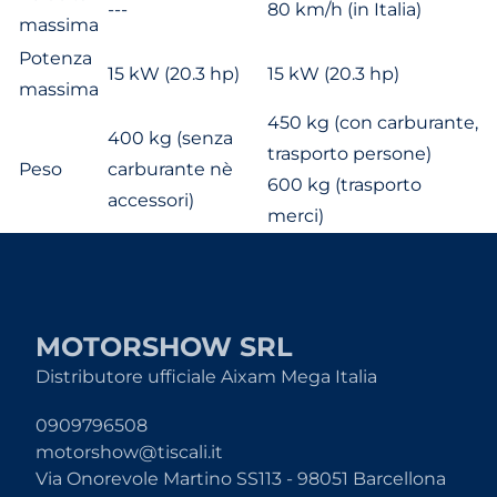
---
80 km/h (in Italia)
massima
Potenza
15 kW (20.3 hp)
15 kW (20.3 hp)
massima
450 kg (con carburante,
400 kg (senza
trasporto persone)
Peso
carburante nè
600 kg (trasporto
accessori)
merci)
MOTORSHOW SRL
Distributore ufficiale Aixam Mega Italia
0909796508
motorshow@tiscali.it
Via Onorevole Martino SS113 - 98051 Barcellona