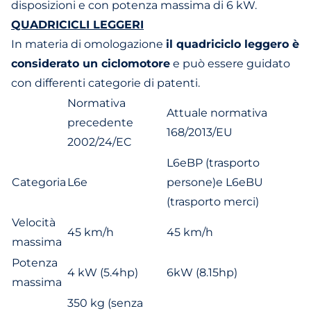
disposizioni e con potenza massima di 6 kW.
QUADRICICLI LEGGERI
In materia di omologazione
il quadriciclo leggero è
considerato un ciclomotore
e può essere guidato
con differenti categorie di patenti.
Normativa
Attuale normativa
precedente
168/2013/EU
2002/24/EC
L6eBP (trasporto
Categoria
L6e
persone)e L6eBU
(trasporto merci)
Velocità
45 km/h
45 km/h
massima
Potenza
4 kW (5.4hp)
6kW (8.15hp)
massima
350 kg (senza